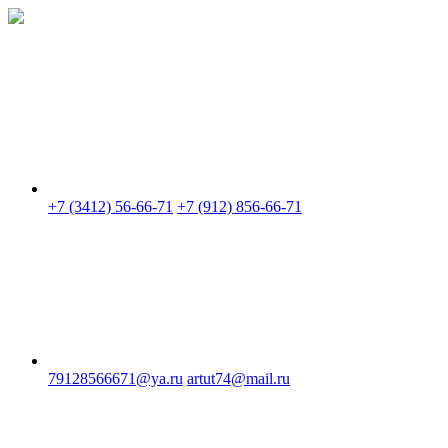
Skip
to
content
+7 (3412) 56-66-71
+7 (912) 856-66-71
79128566671@ya.ru
artut74@mail.ru