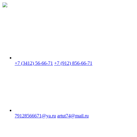
Skip
to
content
+7 (3412) 56-66-71
+7 (912) 856-66-71
79128566671@ya.ru
artut74@mail.ru