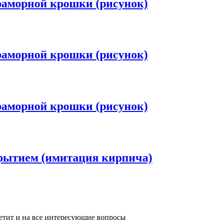
раморной крошки (рисунок)
раморной крошки (рисунок)
раморной крошки (рисунок)
рытием (имитация кирпича)
ветит и на все интересующие вопросы