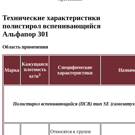
Технические характеристики
полистирол вспенивающийся
Альфапор 301
Область применения
Кажущаяся
Специфические
плотность
Марка
Назнач
характеристики
3
кг/м
П
олистирол вспенивающийся (ПСВ) тип SE (самозату
Относятся к группе