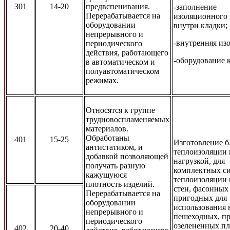
301
14-20
предвспенивания.
-заполнение
Перерабатывается на
изоляционного 
оборудовании
внутри кладки;
непрерывного и
-внутренняя из
периодического
действия, работающего
-оборудование 
в автоматическом и
полуавтоматическом
режимах.
Относятся к группе
трудновоспламеняемых
материалов.
Обработаны
401
15-25
Изготовление б
антистатиком, и
теплоизоляции 
добавкой позволяющей
нагрузкой, для
получать разную
комплектных с
кажущуюся
теплоизоляции
плотность изделий.
стен, фасонных
Перерабатывается на
пригодных для
оборудовании
использования 
непрерывного и
пешеходных, п
периодического
озелененных пл
402
20-40