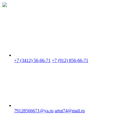
Skip
to
content
+7 (3412) 56-66-71
+7 (912) 856-66-71
79128566671@ya.ru
artut74@mail.ru