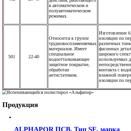
действия, работающего
в автоматическом и
полуавтоматическом
режимах.
Изготовление 
Относится к группе
изоляции по пе
трудновоспламеняемых
различных тон
материалов. Имеет
фасонных дета
специальное
широкого спект
501
22-40
водоотталкивающее
используемых д
защитное покрытие,
непосредственн
обработан
контакта с водо
антистатиком.
влажной повер
изоляции по пе
Продукция
ALPHAPOR ПСВ, Тип SE, марка