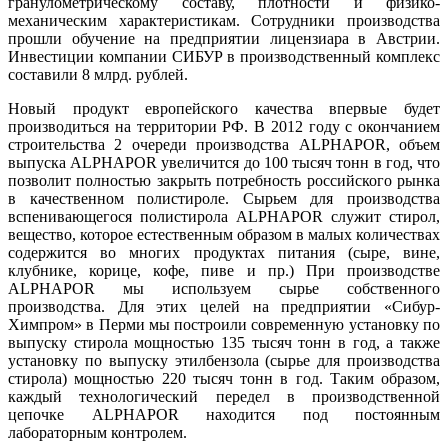
гранулометрическому составу, плотности и физико-
механическим характеристикам. Сотрудники производства
прошли обучение на предприятии лицензиара в Австрии.
Инвестиции компании СИБУР в производственный комплекс
составили 8 млрд. рублей.
Новый продукт европейского качества впервые будет
производиться на территории РФ. В 2012 году с окончанием
строительства 2 очереди производства ALPHAPOR, объем
выпуска ALPHAPOR увеличится до 100 тысяч тонн в год, что
позволит полностью закрыть потребность российского рынка
в качественном полистироле. Сырьем для производства
вспенивающегося полистирола ALPHAPOR служит стирол,
вещество, которое естественным образом в малых количествах
содержится во многих продуктах питания (сыре, вине,
клубнике, корице, кофе, пиве и пр.) При производстве
ALPHAPOR мы используем сырье собственного
производства. Для этих целей на предприятии «Сибур-
Химпром» в Перми мы построили современную установку по
выпуску стирола мощностью 135 тысяч тонн в год, а также
установку по выпуску этилбензола (сырье для производства
стирола) мощностью 220 тысяч тонн в год. Таким образом,
каждый технологический передел в производственной
цепочке ALPHAPOR находится под постоянным
лабораторным контролем.