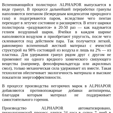
Вспенивающийся полистирол ALPHAPOR выпускается в
виде гранул. В процессе дальнейшей переработки гранулы
наполняются пентаном (безвредным конденсатом природного
газа) и подогреваются паром, вследствие чего пентан
переходит в летучее состояние и расширяется. В итоге шарики
полистирола «раздуваются» в 20-50 раз — как надувается
гелием воздушный шарик. Ячейки в каждом шарике
наполняются воздухом и приобретают упругость, после чего
склеиваются под действием пара. Так получается легкий,
равномерно вспененный жесткий материал с ячеистой
структурой на 98% состоящий из воздуха и лишь на 2% — из
пластика. Для удержания гранул рядом друг с другом не
применяют ни одного вредного химического связующего
вещества (например, фенолформальдегида или акриловых
смол), только механическая сила удерживает их вместе. Такая
технология обеспечивает экологичность материала и высокие
показатели энергоэффективности.
В процессе производства негорючих марок в ALPHAPOR
добавляются противопожарные добавки антипирены,
благодаря которым материал не поддерживает
самостоятельного горения.
Производство ALPHAPOR автоматизировано,
технологический процесс длится 24 часа в сутки 7 дней в