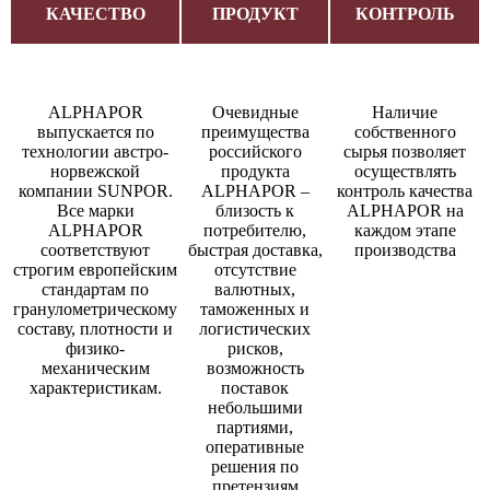
КАЧЕСТВО
ПРОДУКТ
КОНТРОЛЬ
ALPHAPOR
Очевидные
Наличие
выпускается по
преимущества
собственного
технологии австро-
российского
сырья позволяет
норвежской
продукта
осуществлять
компании SUNPOR.
ALPHAPOR –
контроль качества
Все марки
близость к
ALPHAPOR на
ALPHAPOR
потребителю,
каждом этапе
соответствуют
быстрая доставка,
производства
строгим европейским
отсутствие
стандартам по
валютных,
гранулометрическому
таможенных и
составу, плотности и
логистических
физико-
рисков,
механическим
возможность
характеристикам.
поставок
небольшими
партиями,
оперативные
решения по
претензиям