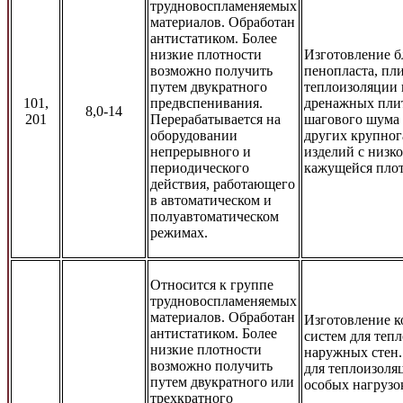
трудновоспламеняемых
материалов. Обработан
антистатиком. Более
низкие плотности
Изготовление б
возможно получить
пенопласта, пли
путем двукратного
теплоизоляции 
101,
предвспенивания.
дренажных плит
8,0-14
201
Перерабатывается на
шагового шума 
оборудовании
других крупно
непрерывного и
изделий с низк
периодического
кажущейся пло
действия, работающего
в автоматическом и
полуавтоматическом
режимах.
Относится к группе
трудновоспламеняемых
материалов. Обработан
Изготовление 
антистатиком. Более
систем для теп
низкие плотности
наружных стен
возможно получить
для теплоизоля
путем двукратного или
особых нагрузок
трехкратного